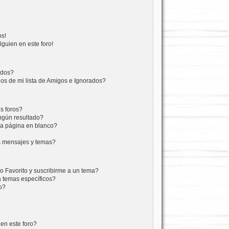
os!
lguien en este foro!
ados?
os de mi lista de Amigos e Ignorados?
s foros?
ngún resultado?
a página en blanco?
s mensajes y temas?
mo Favorito y suscribirme a un tema?
a temas específicos?
o?
en este foro?