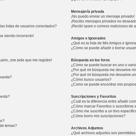
Mensajería privada
¡No puedo enviar un mensaje privado!
¡Recibo mensajes privados no desead
as listas de usuarios conectados?
¡Recibí spam o correos maliciosos de a
ue siendo incorrecto!
Amigos e Ignorados
¿Qué es la lista de Mis Amigos e Ignor
¿Cómo se puede añadir o borrar usuari
ario, ¡me pide que me registre!
Búsqueda en los foros
¿Cómo se puede buscar en uno o vario
¿Por qué mi búsqueda me devuelve ni
¿Por qué mi búsqueda me devuelve un
puesta?
¿Cómo busco usuarios?
¿Como se puede encontrar mis propio
uesta?
Suscripciones y Favoritos
¿Cuál es la diferencia entre añadir co
¿Cómo marcar Favoritos o suscribirse 
¿Cómo me suscribo a un foro específic
¿Cómo borro mis suscripciones?
or?
n de temas?
Archivos Adjuntos
¿Qué archivos adjuntos son permitidos 