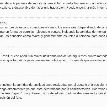
nstalado el paquete de su idioma para el foro o nadie ha creado una traducció
o existe, siéntase libre de hacer una traducción. Puede encontrar más informa
ario?
nombre de usuario cuando esté viendo los mensajes. Dependiendo de la planti
ente en forma de estrellas, bloques o puntos, indicando la cantidad de mensaj
e, es conocida como avatar y generalmente es única o personal para cada u
“Perfil” puede añadir un avatar utilizando uno de los siguientes cuatro métod
o y en que tamaño y peso pueden ser publicadas. En caso de que no este disp
indican la cantidad de publicaciones realizadas por el usuario o la posición 
ngo directamente ya que está determinado por la administración. Por favor, n
nsideran "spam", no lo toleran, y moderadores o administradores reducirán el
ulsión del foro.