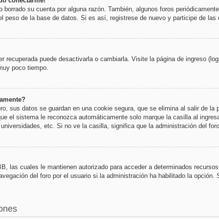
edo conectarme!
 o borrado su cuenta por alguna razón. También, algunos foros periódicament
l peso de la base de datos. Si es así, registrese de nuevo y participe de las
 recuperada puede desactivarla o cambiarla. Visite la página de ingreso (log
 muy poco tiempo.
camente?
ro, sus datos se guardan en una cookie segura, que se elimina al salir de la 
ue el sistema le reconozca automáticamente solo marque la casilla al ingres
niversidades, etc. Si no ve la casilla, significa que la administración del for
BB, las cuales le mantienen autorizado para acceder a determinados recursos 
egación del foro por el usuario si la administración ha habilitado la opción. 
iones