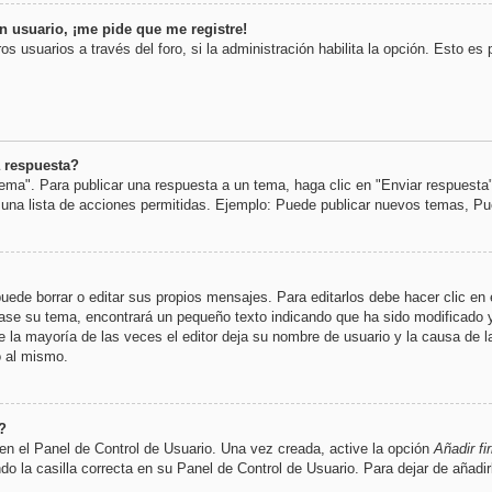
n usuario, ¡me pide que me registre!
os usuarios a través del foro, si la administración habilita la opción. Esto es
 respuesta?
ema". Para publicar una respuesta a un tema, haga clic en "Enviar respuesta
á una lista de acciones permitidas. Ejemplo: Puede publicar nuevos temas, Pu
ede borrar o editar sus propios mensajes. Para editarlos debe hacer clic en
itase su tema, encontrará un pequeño texto indicando que ha sido modificado 
e la mayoría de las veces el editor deja su nombre de usuario y la causa de l
 al mismo.
?
en el Panel de Control de Usuario. Una vez creada, active la opción
Añadir fi
o la casilla correcta en su Panel de Control de Usuario. Para dejar de añadi