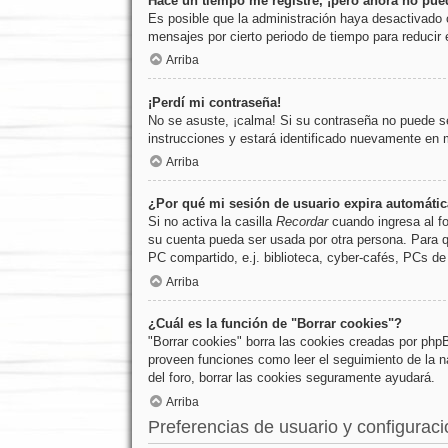
Hace un tiempo me registré, ¡pero ahora no pu
Es posible que la administración haya desactivado
mensajes por cierto periodo de tiempo para reducir e
Arriba
¡Perdí mi contraseña!
No se asuste, ¡calma! Si su contraseña no puede ser
instrucciones y estará identificado nuevamente en
Arriba
¿Por qué mi sesión de usuario expira automáti
Si no activa la casilla
Recordar
cuando ingresa al fo
su cuenta pueda ser usada por otra persona. Para q
PC compartido, e.j. biblioteca, cyber-cafés, PCs de u
Arriba
¿Cuál es la función de "Borrar cookies"?
"Borrar cookies" borra las cookies creadas por php
proveen funciones como leer el seguimiento de la nav
del foro, borrar las cookies seguramente ayudará.
Arriba
Preferencias de usuario y configurac