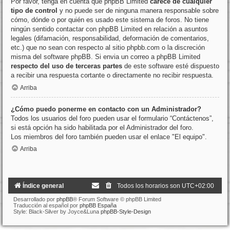
Por favor, tenga en cuenta que phpBB Limited
carece de cualquier
tipo de control
y no puede ser de ninguna manera responsable sobre
cómo, dónde o por quién es usado este sistema de foros. No tiene
ningún sentido contactar con phpBB Limited en relación a asuntos
legales (difamación, responsabilidad, deformación de comentarios,
etc.) que no sean con respecto al sitio phpbb.com o la discreción
misma del software phpBB. Si envia un correo a phpBB Limited
respecto del uso de terceras partes
de este software esté dispuesto
a recibir una respuesta cortante o directamente no recibir respuesta.
Arriba
¿Cómo puedo ponerme en contacto con un Administrador?
Todos los usuarios del foro pueden usar el formulario “Contáctenos”,
si está opción ha sido habilitada por el Administrador del foro.
Los miembros del foro también pueden usar el enlace "El equipo".
Arriba
Índice general
Todos los horarios son
UTC+02:00
Desarrollado por
phpBB
® Forum Software © phpBB Limited
Traducción al español por
phpBB España
Style: Black-Silver by Joyce&Luna
phpBB-Style-Design