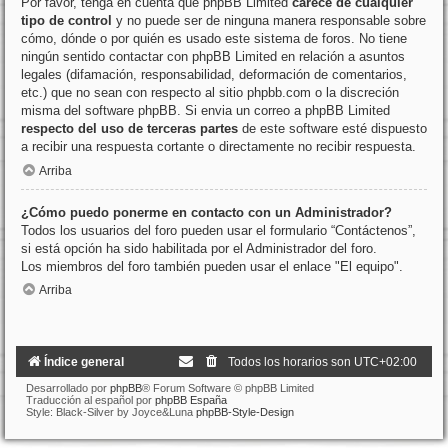
Por favor, tenga en cuenta que phpBB Limited
carece de cualquier
tipo de control
y no puede ser de ninguna manera responsable sobre
cómo, dónde o por quién es usado este sistema de foros. No tiene
ningún sentido contactar con phpBB Limited en relación a asuntos
legales (difamación, responsabilidad, deformación de comentarios,
etc.) que no sean con respecto al sitio phpbb.com o la discreción
misma del software phpBB. Si envia un correo a phpBB Limited
respecto del uso de terceras partes
de este software esté dispuesto
a recibir una respuesta cortante o directamente no recibir respuesta.
Arriba
¿Cómo puedo ponerme en contacto con un Administrador?
Todos los usuarios del foro pueden usar el formulario “Contáctenos”,
si está opción ha sido habilitada por el Administrador del foro.
Los miembros del foro también pueden usar el enlace "El equipo".
Arriba
Índice general
Todos los horarios son
UTC+02:00
Desarrollado por
phpBB
® Forum Software © phpBB Limited
Traducción al español por
phpBB España
Style: Black-Silver by Joyce&Luna
phpBB-Style-Design