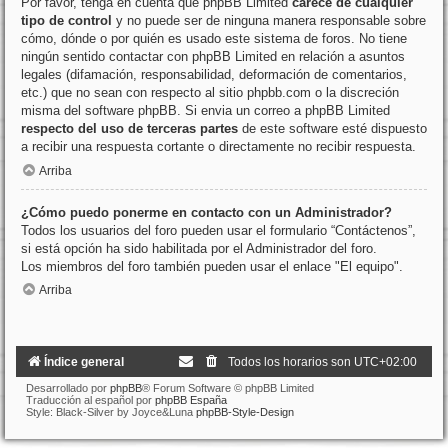
Por favor, tenga en cuenta que phpBB Limited
carece de cualquier
tipo de control
y no puede ser de ninguna manera responsable sobre
cómo, dónde o por quién es usado este sistema de foros. No tiene
ningún sentido contactar con phpBB Limited en relación a asuntos
legales (difamación, responsabilidad, deformación de comentarios,
etc.) que no sean con respecto al sitio phpbb.com o la discreción
misma del software phpBB. Si envia un correo a phpBB Limited
respecto del uso de terceras partes
de este software esté dispuesto
a recibir una respuesta cortante o directamente no recibir respuesta.
Arriba
¿Cómo puedo ponerme en contacto con un Administrador?
Todos los usuarios del foro pueden usar el formulario “Contáctenos”,
si está opción ha sido habilitada por el Administrador del foro.
Los miembros del foro también pueden usar el enlace "El equipo".
Arriba
Índice general
Todos los horarios son
UTC+02:00
Desarrollado por
phpBB
® Forum Software © phpBB Limited
Traducción al español por
phpBB España
Style: Black-Silver by Joyce&Luna
phpBB-Style-Design