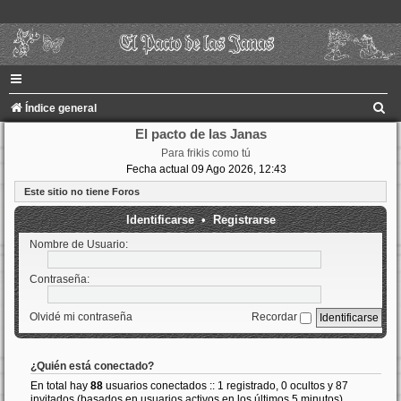
B
Índice general
u
El pacto de las Janas
Para frikis como tú
s
Fecha actual 09 Ago 2026, 12:43
c
Este sitio no tiene Foros
a
Identificarse
•
Registrarse
r
Nombre de Usuario:
Contraseña:
Olvidé mi contraseña
Recordar
¿Quién está conectado?
En total hay
88
usuarios conectados :: 1 registrado, 0 ocultos y 87
invitados (basados en usuarios activos en los últimos 5 minutos)