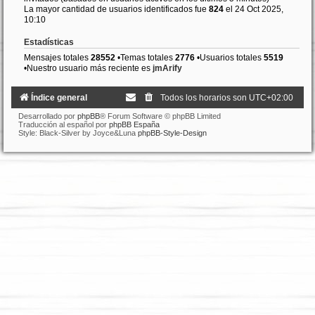
La mayor cantidad de usuarios identificados fue
824
el 24 Oct 2025,
10:10
Estadísticas
Mensajes totales
28552
•Temas totales
2776
•Usuarios totales
5519
•Nuestro usuario más reciente es
jmArify
Índice general
Todos los horarios son
UTC+02:00
Desarrollado por
phpBB
® Forum Software © phpBB Limited
Traducción al español por
phpBB España
Style: Black-Silver by Joyce&Luna
phpBB-Style-Design