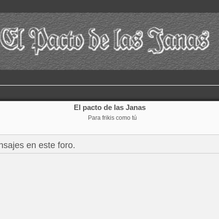
El pacto de las Janas
Para frikis como tú
nsajes en este foro.