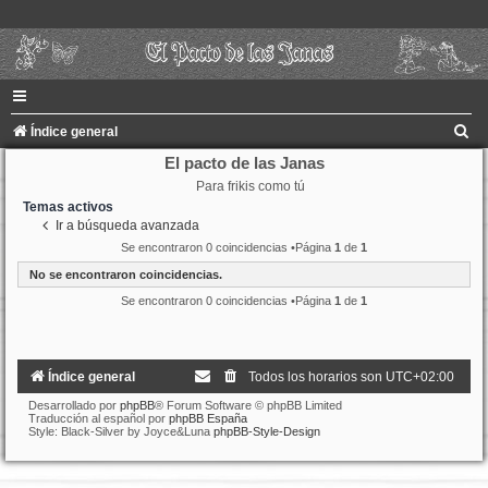
B
Índice general
u
El pacto de las Janas
Para frikis como tú
s
Temas activos
c
Ir a búsqueda avanzada
a
Se encontraron 0 coincidencias •Página
1
de
1
r
No se encontraron coincidencias.
Se encontraron 0 coincidencias •Página
1
de
1
Índice general
Todos los horarios son
UTC+02:00
Desarrollado por
phpBB
® Forum Software © phpBB Limited
Traducción al español por
phpBB España
Style: Black-Silver by Joyce&Luna
phpBB-Style-Design