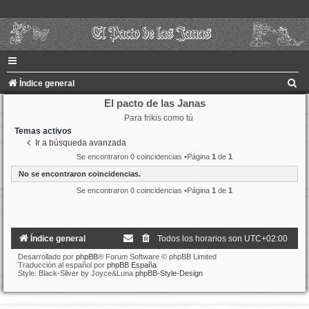
B
Índice general
u
El pacto de las Janas
Para frikis como tú
s
Temas activos
c
Ir a búsqueda avanzada
a
Se encontraron 0 coincidencias •Página
1
de
1
r
No se encontraron coincidencias.
Se encontraron 0 coincidencias •Página
1
de
1
Índice general
Todos los horarios son
UTC+02:00
Desarrollado por
phpBB
® Forum Software © phpBB Limited
Traducción al español por
phpBB España
Style: Black-Silver by Joyce&Luna
phpBB-Style-Design