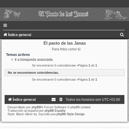
B
Índice general
u
El pacto de las Janas
Para frikis como tú
s
Temas activos
c
Ir a búsqueda avanzada
a
Se encontraron 0 coincidencias •Página
1
de
1
r
No se encontraron coincidencias.
Se encontraron 0 coincidencias •Página
1
de
1
Índice general
Todos los horarios son
UTC+02:00
Desarrollado por
phpBB
® Forum Software © phpBB Limited
Traducción al español por
phpBB España
Style: Black-Silver by Joyce&Luna
phpBB-Style-Design