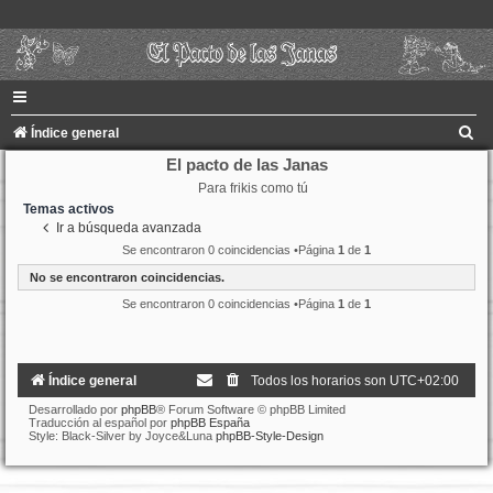
B
Índice general
u
El pacto de las Janas
Para frikis como tú
s
Temas activos
c
Ir a búsqueda avanzada
a
Se encontraron 0 coincidencias •Página
1
de
1
r
No se encontraron coincidencias.
Se encontraron 0 coincidencias •Página
1
de
1
Índice general
Todos los horarios son
UTC+02:00
Desarrollado por
phpBB
® Forum Software © phpBB Limited
Traducción al español por
phpBB España
Style: Black-Silver by Joyce&Luna
phpBB-Style-Design