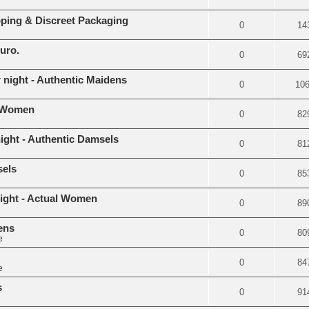
pping & Discreet Packaging
0
14
guro.
0
69
r night - Authentic Maidens
0
10
al Women
0
82
night - Authentic Damsels
0
81
sels
0
85
night - Actual Women
0
89
ens
0
80
e
0
84
e
s
0
91