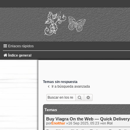
Enlaces rápidos
Índice general
Temas sin respuesta
Ir a búsqueda avanzada
Buscar
Búsqueda avanzada
Temas
Buy Viagra On the Web — Quick Delivery
por
Enolthar
»16 Sep 2025, 05:23 »en
Rol