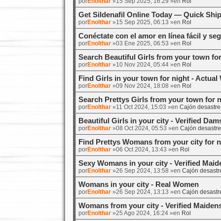
por
Enolthar
»15 Sep 2025, 16:29 »en
Rol
Get Sildenafil Online Today — Quick Shi
por
Enolthar
»15 Sep 2025, 06:13 »en
Rol
Conéctate con el amor en línea fácil y se
por
Enolthar
»03 Ene 2025, 06:53 »en
Rol
Search Beautiful Girls from your town fo
por
Enolthar
»10 Nov 2024, 05:44 »en
Rol
Find Girls in your town for night - Actu
por
Enolthar
»09 Nov 2024, 18:08 »en
Rol
Search Prettys Girls from your town for 
por
Enolthar
»11 Oct 2024, 15:03 »en
Cajón desastre
Beautiful Girls in your city - Verified Dam
por
Enolthar
»08 Oct 2024, 05:53 »en
Cajón desastre
Find Prettys Womans from your city for 
por
Enolthar
»06 Oct 2024, 13:43 »en
Rol
Sexy Womans in your city - Verified Maid
por
Enolthar
»26 Sep 2024, 13:58 »en
Cajón desastr
Womans in your city - Real Women
por
Enolthar
»26 Sep 2024, 13:13 »en
Cajón desastr
Womans from your city - Verified Maiden
por
Enolthar
»25 Ago 2024, 16:24 »en
Rol