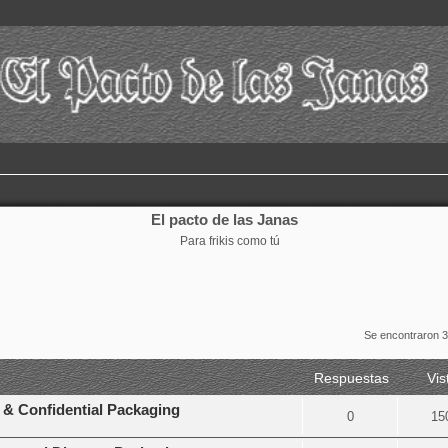
El pacto de las Janas
Para frikis como tú
Se encontraron 
Respuestas
Vis
 & Confidential Packaging
0
15