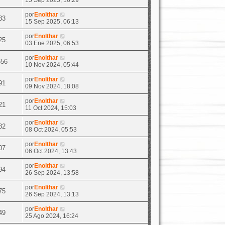
15 Sep 2025, 16:29
por
Enolthar
33
15 Sep 2025, 06:13
por
Enolthar
25
03 Ene 2025, 06:53
por
Enolthar
656
10 Nov 2024, 05:44
por
Enolthar
91
09 Nov 2024, 18:08
por
Enolthar
21
11 Oct 2024, 15:03
por
Enolthar
32
08 Oct 2024, 05:53
por
Enolthar
07
06 Oct 2024, 13:43
por
Enolthar
94
26 Sep 2024, 13:58
por
Enolthar
75
26 Sep 2024, 13:13
por
Enolthar
49
25 Ago 2024, 16:24