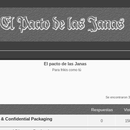
El pacto de las Janas
Para frikis como tú
Se encontraron 
Respuestas
Vis
 & Confidential Packaging
0
15