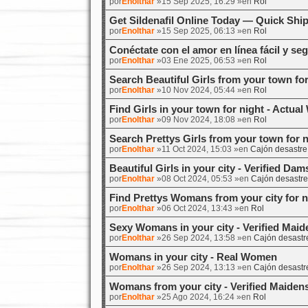
por
Enolthar
»15 Sep 2025, 16:29 »en
Rol
Get Sildenafil Online Today — Quick Shi
por
Enolthar
»15 Sep 2025, 06:13 »en
Rol
Conéctate con el amor en línea fácil y se
por
Enolthar
»03 Ene 2025, 06:53 »en
Rol
Search Beautiful Girls from your town fo
por
Enolthar
»10 Nov 2024, 05:44 »en
Rol
Find Girls in your town for night - Actu
por
Enolthar
»09 Nov 2024, 18:08 »en
Rol
Search Prettys Girls from your town for 
por
Enolthar
»11 Oct 2024, 15:03 »en
Cajón desastre
Beautiful Girls in your city - Verified Dam
por
Enolthar
»08 Oct 2024, 05:53 »en
Cajón desastre
Find Prettys Womans from your city for 
por
Enolthar
»06 Oct 2024, 13:43 »en
Rol
Sexy Womans in your city - Verified Maid
por
Enolthar
»26 Sep 2024, 13:58 »en
Cajón desastr
Womans in your city - Real Women
por
Enolthar
»26 Sep 2024, 13:13 »en
Cajón desastr
Womans from your city - Verified Maiden
por
Enolthar
»25 Ago 2024, 16:24 »en
Rol