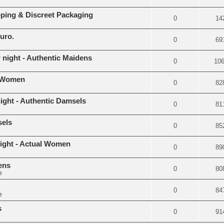
pping & Discreet Packaging
0
14
guro.
0
69
r night - Authentic Maidens
0
10
al Women
0
82
night - Authentic Damsels
0
81
sels
0
85
night - Actual Women
0
89
ens
0
80
e
0
84
e
s
0
91