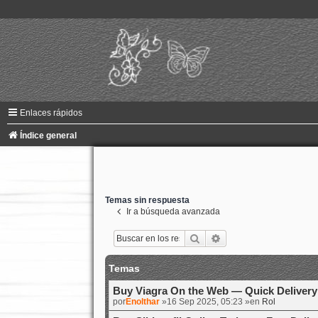
Enlaces rápidos
Índice general
Temas sin respuesta
Ir a búsqueda avanzada
Buscar
Búsqueda avanzada
Temas
Buy Viagra On the Web — Quick Delivery
por
Enolthar
»16 Sep 2025, 05:23 »en
Rol