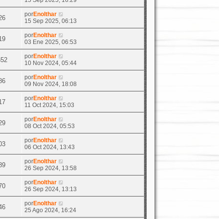
15 Sep 2025, 16:29
por
Enolthar
26
15 Sep 2025, 06:13
por
Enolthar
19
03 Ene 2025, 06:53
por
Enolthar
652
10 Nov 2024, 05:44
por
Enolthar
86
09 Nov 2024, 18:08
por
Enolthar
17
11 Oct 2024, 15:03
por
Enolthar
29
08 Oct 2024, 05:53
por
Enolthar
03
06 Oct 2024, 13:43
por
Enolthar
89
26 Sep 2024, 13:58
por
Enolthar
70
26 Sep 2024, 13:13
por
Enolthar
46
25 Ago 2024, 16:24