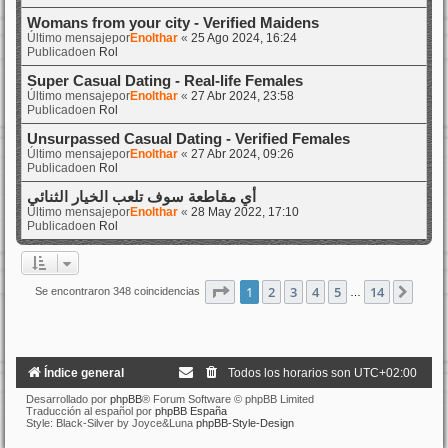
Womans from your city - Verified Maidens
Último mensajepor
Enolthar
«
25 Ago 2024, 16:24
Publicadoen
Rol
Super Сasual Dating - Real-life Females
Último mensajepor
Enolthar
«
27 Abr 2024, 23:58
Publicadoen
Rol
Unsurpassed Сasual Dating - Verified Females
Último mensajepor
Enolthar
«
27 Abr 2024, 09:26
Publicadoen
Rol
أي مقاطعة سوف تلعب الخيار الثنائي
Último mensajepor
Enolthar
«
28 May 2022, 17:10
Publicadoen
Rol
Página
1
de
14
1
2
3
4
5
14
Sigui
Se encontraron 348 coincidencias
…
Índice general
Todos los horarios son
UTC+02:00
Desarrollado por
phpBB
® Forum Software © phpBB Limited
Traducción al español por
phpBB España
Style: Black-Silver by Joyce&Luna
phpBB-Style-Design