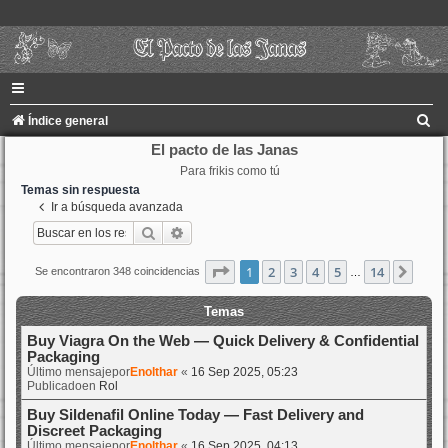
B
Índice general
u
El pacto de las Janas
Para frikis como tú
s
Temas sin respuesta
c
Ir a búsqueda avanzada
a
Buscar
Búsqueda avanzada
r
Página
1
de
14
1
2
3
4
5
14
Sigui
Se encontraron 348 coincidencias
…
Temas
Buy Viagra On the Web — Quick Delivery & Confidential
Packaging
Último mensajepor
Enolthar
«
16 Sep 2025, 05:23
Publicadoen
Rol
Buy Sildenafil Online Today — Fast Delivery and
Discreet Packaging
Último mensajepor
Enolthar
«
16 Sep 2025, 04:13