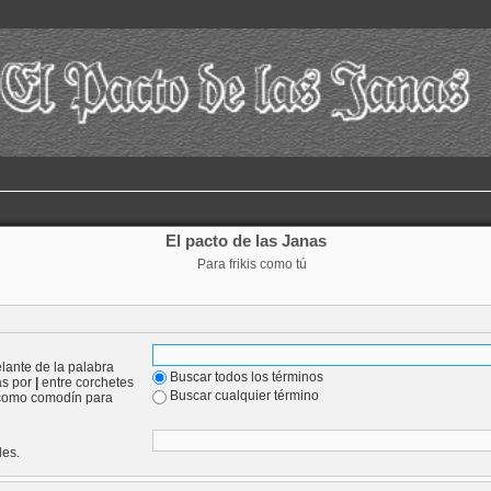
El pacto de las Janas
Para frikis como tú
lante de la palabra
Buscar todos los términos
as por
|
entre corchetes
Buscar cualquier término
omo comodín para
les.