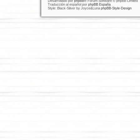
Desarrollado por
phpBB
® Forum Software © phpBB Limited
Traducción al español por
phpBB España
Style: Black-Silver by Joyce&Luna
phpBB-Style-Design