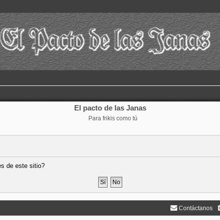
El pacto de las Janas
Para frikis como tú
s de este sitio?
Contáctanos