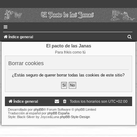
B
Índice general
u
El pacto de las Janas
Para frikis como tú
s
c
Borrar cookies
a
¿Estás seguro de querer borrar todas las cookies de este sitio?
r
Índice general
Todos los horarios son
UTC+02:00
Desarrollado por
phpBB
® Forum Software © phpBB Limited
Traducción al español por
phpBB España
Style: Black-Silver by Joyce&Luna
phpBB-Style-Design