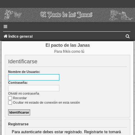
B
Índice general
u
El pacto de las Janas
Para frikis como tú
s
c
Identificarse
a
Nombre de Usuario:
r
Contraseña:
Olvidé mi contraseña
Recordar
Ocultar mi estado de conexión en esta sesión
Registrarse
Para autenticarte debes estar registrado. Registrarte te tomará