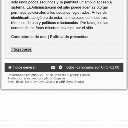
solo unos pocos segundos y te permitirá un amplio acceso al
sistema. La Administración del sitio puede además otorgar
permisos adicionales a los usuarios registrados. Antes de
identificarte asegúrete de estar familiarizado con nuestros
términos de uso y políticas relacionadas. Por favor, lee las
normas de los foros mientras navegas por el sitio.
Condiciones de uso
|
Política de privacidad
Registrarse
Índice general
Todos los horarios son
UTC+02:00
Desarrollado por
phpBB
® Forum Software © phpBB Limited
Traducción al español por
phpBB España
Style: Black-Silver by Joyce&Luna
phpBB-Style-Design