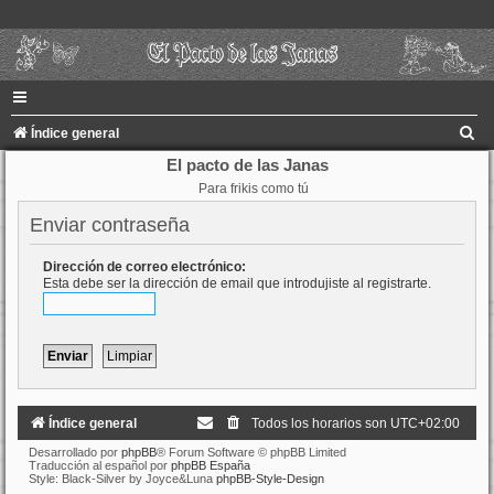
B
Índice general
u
El pacto de las Janas
Para frikis como tú
s
c
Enviar contraseña
a
Dirección de correo electrónico:
r
Esta debe ser la dirección de email que introdujiste al registrarte.
Índice general
Todos los horarios son
UTC+02:00
Desarrollado por
phpBB
® Forum Software © phpBB Limited
Traducción al español por
phpBB España
Style: Black-Silver by Joyce&Luna
phpBB-Style-Design