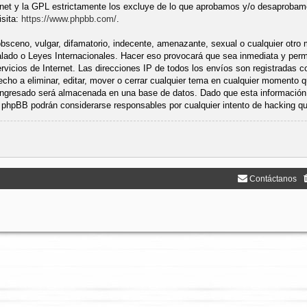
ernet y la GPL estrictamente los excluye de lo que aprobamos y/o desaproba
isita:
https://www.phpbb.com/
.
sceno, vulgar, difamatorio, indecente, amenazante, sexual o cualquier otro ma
talado o Leyes Internacionales. Hacer eso provocará que sea inmediata y pe
rvicios de Internet. Las direcciones IP de todos los envíos son registradas 
echo a eliminar, editar, mover o cerrar cualquier tema en cualquier momento
ingresado será almacenada en una base de datos. Dado que esta información 
ni phpBB podrán considerarse responsables por cualquier intento de hacking 
Contáctanos