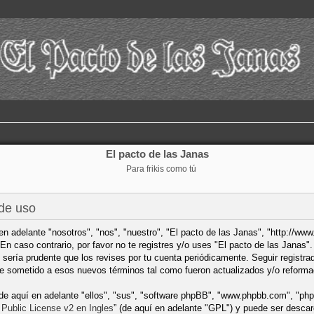
El pacto de las Janas
Para frikis como tú
 de uso
 en adelante "nosotros", "nos", "nuestro", "El pacto de las Janas", "http://ww
En caso contrario, por favor no te registres y/o uses "El pacto de las Janas
sería prudente que los revises por tu cuenta periódicamente. Seguir registr
te sometido a esos nuevos términos tal como fueron actualizados y/o reforma
(de aquí en adelante "ellos", "sus", "software phpBB", "www.phpbb.com", "ph
Public License v2 en Ingles
” (de aquí en adelante "GPL") y puede ser desc