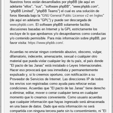
Nuestros foros están desarrollados por phpBB (de aquí en
adelante "ellos", "sus", "software phpBB", "www.phpbb.com",
"phpBB Limited", "phpBB Teams") el cual es una solución de
foros liberada bajo la “
GNU General Public License v2 en Ingles
”
(de aquí en adelante "GPL") y puede ser descargada de
www.phpbb.com
. El software phpBB solamente facilita
discusiones basadas en Internet y la GPL estrictamente los
excluye de lo que aprobamos y/o desaprobamos como conductas
y/o contenido permisible. Para más información sobre phpBB, por
favor visita:
https://www.phpbb.com/
.
Acuerdas no enviar ningun contenido abusivo, obsceno, vulgar,
difamatorio, indecente, amenazante, sexual o cualquier otro
material que pueda violar cualquier ley de tu país, el país donde
"El pacto de las Janas" está instalado o Leyes Internacionales.
Hacer eso provocará que sea inmediata y permanentemente
expulsado y, si lo creemos oportuno, con notificación a su
Proveedor de Servicios de Internet. Las direcciones IP de todos
los envíos son registradas como ayuda para reforzar estas
condiciones. Acuerdas que "El pacto de las Janas" tiene derecho
a eliminar, editar, mover o cerrar cualquier tema en cualquier
momento que lo creamos conveniente. Como usuario acuerdas
que cualquier información que hayas ingresado será almacenada
en una base de datos. Dado que esta información no será
compartida con ninguna tercera parte sin tu consentimiento, ni "El