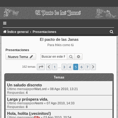
B
Índice general
Presentaciones
u
El pacto de las Janas
Para frikis como tú
s
Presentaciones
c
Buscar
Búsqueda avanzada
Nuevo Tema
a
r
Página
5
de
7
1
3
4
5
6
7
Anterior
Siguiente
162 temas
…
Temas
Un saludo discreto
Último mensajepor
WarLord
«
08 Ago 2010, 13:21
Respuestas:
4
Larga y próspera vida.
Último mensajepor
Akemi
«
07 Ago 2010, 14:33
Respuestas:
8
Hola, holita (¡vecinitos!)
Último mensajepor
Elfy
«
03 Ago 2010, 20:54