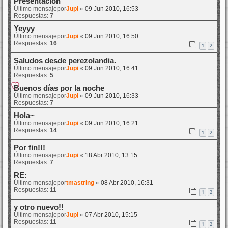
Presentacion
Último mensajepor
Jupi
«
09 Jun 2010, 16:53
Respuestas:
7
Yeyyy
Último mensajepor
Jupi
«
09 Jun 2010, 16:50
Respuestas:
16
1
2
Saludos desde perezolandia.
Último mensajepor
Jupi
«
09 Jun 2010, 16:41
Respuestas:
5
Buenos días por la noche
Último mensajepor
Jupi
«
09 Jun 2010, 16:33
Respuestas:
7
Hola~
Último mensajepor
Jupi
«
09 Jun 2010, 16:21
Respuestas:
14
1
2
Por fin!!!
Último mensajepor
Jupi
«
18 Abr 2010, 13:15
Respuestas:
7
RE:
Último mensajepor
tmastring
«
08 Abr 2010, 16:31
Respuestas:
11
1
2
y otro nuevo!!
Último mensajepor
Jupi
«
07 Abr 2010, 15:15
Respuestas:
11
1
2