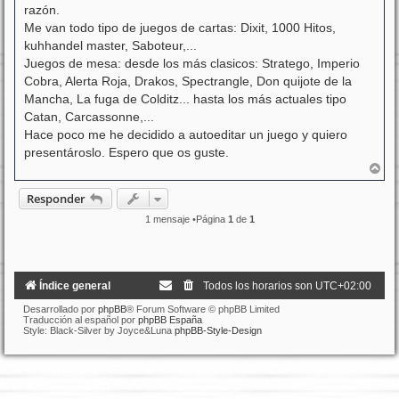
razón.
Me van todo tipo de juegos de cartas: Dixit, 1000 Hitos,
kuhhandel master, Saboteur,...
Juegos de mesa: desde los más clasicos: Stratego, Imperio
Cobra, Alerta Roja, Drakos, Spectrangle, Don quijote de la
Mancha, La fuga de Colditz... hasta los más actuales tipo
Catan, Carcassonne,...
Hace poco me he decidido a autoeditar un juego y quiero
presentároslo. Espero que os guste.
A
r
r
Responder
i
b
1 mensaje •Página
1
de
1
a
Índice general
Todos los horarios son
UTC+02:00
Desarrollado por
phpBB
® Forum Software © phpBB Limited
Traducción al español por
phpBB España
Style: Black-Silver by Joyce&Luna
phpBB-Style-Design