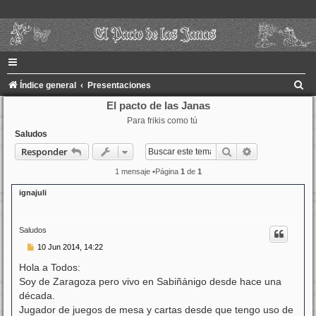
B
Índice general
Presentaciones
u
El pacto de las Janas
Para frikis como tú
s
Saludos
c
Buscar
Búsqueda ava
Responder
a
1 mensaje •Página
1
de
1
r
ignajuli
Saludos
M
10 Jun 2014, 14:22
e
n
Hola a Todos:
s
Soy de Zaragoza pero vivo en Sabiñánigo desde hace una
a
j
década.
e
Jugador de juegos de mesa y cartas desde que tengo uso de