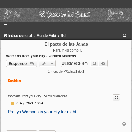
B
Índice general
Mundo Friki
Rol
u
El pacto de las Janas
Para frikis como tú
s
Womans from your city - Verified Maidens
c
Buscar
Búsqueda ava
Responder
a
1 mensaje •Página
1
de
1
r
Enolthar
Womans from your city - Verified Maidens
M
25 Ago 2024, 16:24
e
n
Prettys Womans in your city for night
s
a
j
A
e
r
r