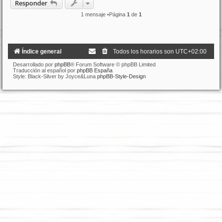
Responder
i
b
1 mensaje •Página
1
de
1
a
Índice general
Todos los horarios son
UTC+02:00
Desarrollado por
phpBB
® Forum Software © phpBB Limited
Traducción al español por
phpBB España
Style: Black-Silver by Joyce&Luna
phpBB-Style-Design