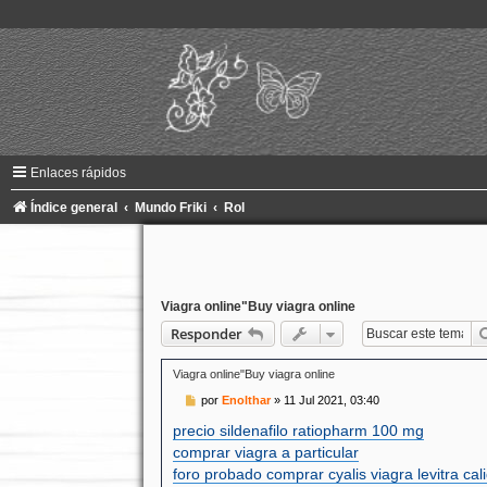
Enlaces rápidos
Índice general
Mundo Friki
Rol
Viagra online"Buy viagra online
Responder
Viagra online"Buy viagra online
M
por
Enolthar
»
11 Jul 2021, 03:40
e
n
precio sildenafilo ratiopharm 100 mg
s
comprar viagra a particular
a
j
foro probado comprar cyalis viagra levitra cal
e