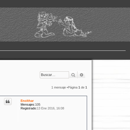
Buscar
Búsqueda avanzada
1 mensaje •Página
1
de
1
Enolthar
Mensajes:
105
Registrado:
13 Ene 2016, 16:08