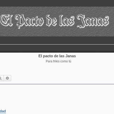
El pacto de las Janas
Para frikis como tú
Buscar
Búsqueda avanzada
idad